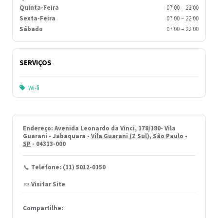
Quinta-Feira
07:00
–
22:00
Sexta-Feira
07:00
–
22:00
Sábado
07:00
–
22:00
SERVIÇOS
Wi-fi
Endereço: Avenida Leonardo da Vinci, 178/180- Vila
Guarani - Jabaquara -
Vila Guarani (Z Sul)
,
São Paulo
-
SP
- 04313-000
Telefone: (11) 5012-0150
Visitar Site
Compartilhe: