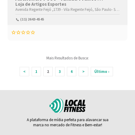
Shopping
Loja de Artigos Esportes
Avenida Regente Feijó ,1739 -
Vila Regente Feijó,
São Paulo-
São Paulo(SP)
(11) 2643-4545
Mais Resultados de Busca:
<
1
2
3
4
>
Último ›
A plataforma de mídia perfeita para alavancar sua
marca no mercado de Fitness e Bem-estar!