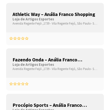
Athletic Way – Anália Franco Shopping
Loja de Artigos Esportes
Avenida Regente Feijó ,1739 -
Vila Regente Feijó,
São Paulo-
São Paulo(SP)
Fazendo Onda – Anália Franco
Shopping
Loja de Artigos Esportes
Avenida Regente Feijó ,1739 -
Vila Regente Feijó,
São Paulo-
São Paulo(SP)
Procópio Sports – Anália Franco
Loja de Artigos Esportes