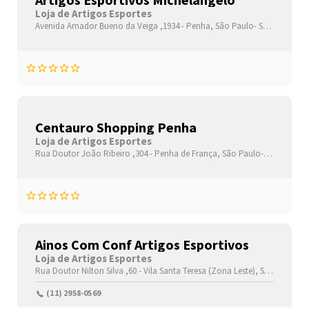
Loja de Artigos Esportes
Avenida Amador Bueno da Veiga ,1934 -
Penha,
São Paulo-
São Paulo(SP)
Centauro Shopping Penha
Loja de Artigos Esportes
Rua Doutor João Ribeiro ,304 -
Penha de França,
São Paulo-
São Paulo(
Ainos Com Conf Artigos Esportivos
Loja de Artigos Esportes
Rua Doutor Nilton Silva ,60 -
Vila Santa Teresa (Zona Leste),
São Paulo-
S
(11) 2958-0569