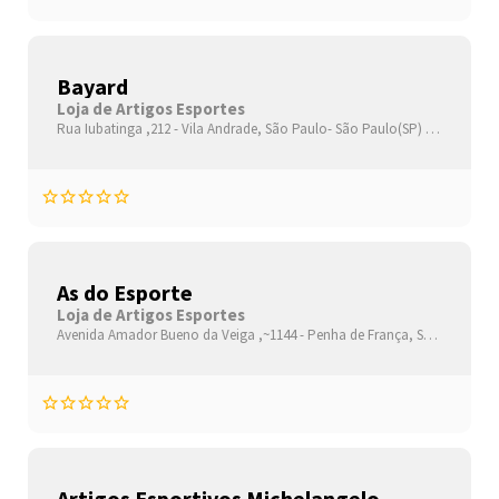
Bayard
Loja de Artigos Esportes
Rua Iubatinga ,212 -
Vila Andrade,
São Paulo-
São Paulo(SP)
,05716110
As do Esporte
Loja de Artigos Esportes
Avenida Amador Bueno da Veiga ,~1144 -
Penha de França,
São Paulo-
S
Artigos Esportivos Michelangelo