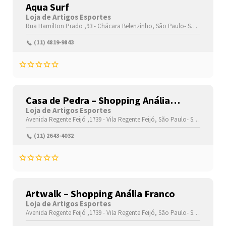
Aqua Surf
Loja de Artigos Esportes
Rua Hamilton Prado ,93 -
Chácara Belenzinho,
São Paulo-
São Paulo(SP)
(11) 4819-9843
Casa de Pedra – Shopping Anália
Franco
Loja de Artigos Esportes
Avenida Regente Feijó ,1739 -
Vila Regente Feijó,
São Paulo-
São Paulo(SP)
(11) 2643-4032
Artwalk – Shopping Anália Franco
Loja de Artigos Esportes
Avenida Regente Feijó ,1739 -
Vila Regente Feijó,
São Paulo-
São Paulo(SP)