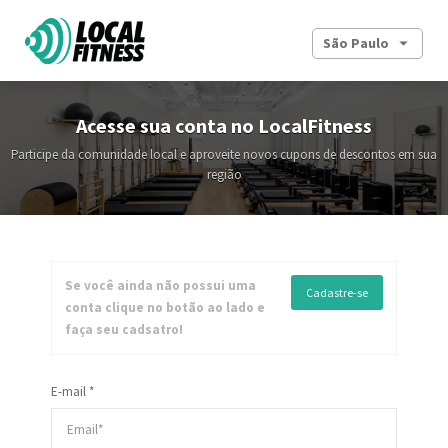
São Paulo
Acesse sua conta no LocalFitness
Participe da comunidade local e aproveite novos cupons de descontos em sua
região
Se você ainda não possui uma
Cadastre-se
conta clique no botão ao lado e
faça seu cadsatro!
E-mail *