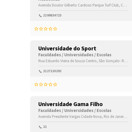
Avenida Doutor Gilberto Cardoso
Parque Turf Club,
Campos dos Goytacazes-
2299834723
Universidade do Sport
Faculdades / Universidades / Escolas
Rua Eduardo Vieira de Souza
Centro,
São Gonçalo-
Rio de Janeiro(RJ)
2127120292
Universidade Gama Filho
Faculdades / Universidades / Escolas
Avenida Presidente Vargas
Cidade Nova,
Rio de Janeiro-
R
21