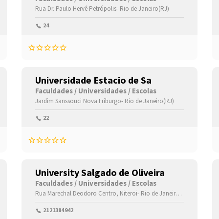
Rua Dr. Paulo Hervê
Rio de Janeiro(RJ)
Petrópolis-
,28015140
Rio de Janeiro(RJ)
24
Universidade Estacio de Sa
Faculdades / Universidades / Escolas
,24445410
Jardim Sanssouci
Nova Friburgo-
Rio de Janeiro(RJ)
22
University Salgado de Oliveira
Faculdades / Universidades / Escolas
io de Janeiro(RJ)
Rua Marechal Deodoro
,20210031
Centro,
Niteroi-
Rio de Janeiro(RJ)
,24030060
2121384942