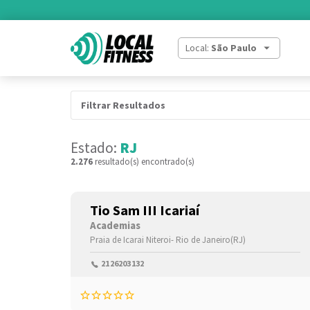
Local:
São Paulo
Filtrar Resultados
Estado:
RJ
2.276
resultado(s) encontrado(s)
Tio Sam III Icariaí
Academias
Praia de Icarai
Niteroi-
Rio de Janeiro(RJ)
2126203132