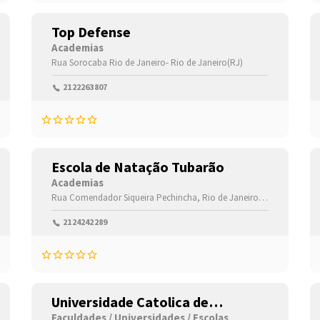
Top Defense
Academias
Rua Sorocaba
Rio de Janeiro-
Rio de Janeiro(RJ)
2122263807
Escola de Natação Tubarão
Academias
Rua Comendador Siqueira
Pechincha,
Rio de Janeiro-
Rio de Janeiro
2124242289
Universidade Catolica de
Petropolis
Faculdades / Universidades / Escolas