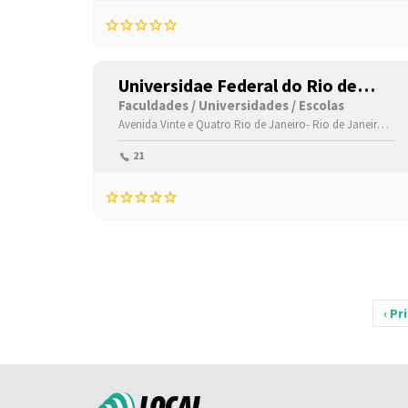
Universidae Federal do Rio de
Janeiro
Faculdades / Universidades / Escolas
Avenida Vinte e Quatro
Rio de Janeiro-
Rio de Janeiro(RJ)
21
‹ Pr