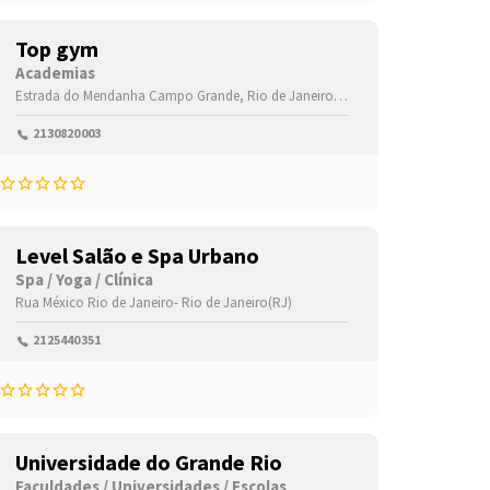
Top gym
Academias
Estrada do Mendanha
Campo Grande,
Rio de Janeiro-
Rio de Janeiro(RJ)
,2308
2130820003
Level Salão e Spa Urbano
Spa / Yoga / Clínica
(RJ)
Rua México
,22740366
Rio de Janeiro-
Rio de Janeiro(RJ)
2125440351
Universidade do Grande Rio
Faculdades / Universidades / Escolas