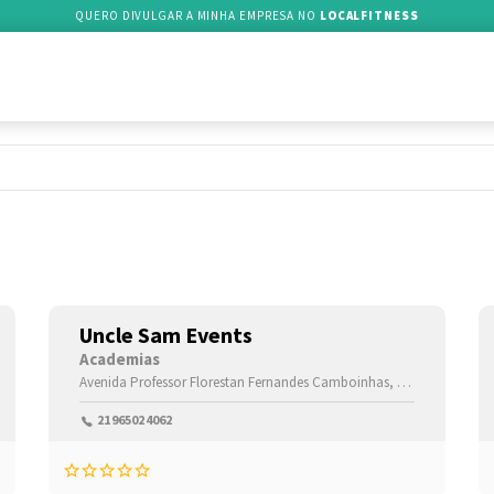
QUERO DIVULGAR A MINHA EMPRESA NO
LOCALFITNESS
Uncle Sam Events
Academias
Avenida Professor Florestan Fernandes
Camboinhas,
Niteroi-
Rio de J
21965024062