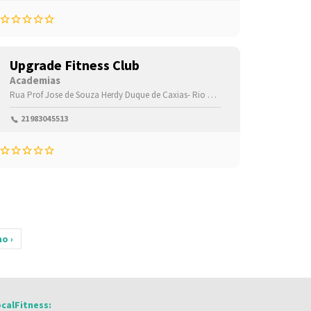
Upgrade Fitness Club
Academias
Rua Prof Jose de Souza Herdy
Duque de Caxias-
Rio de Janeiro(RJ)
21983045513
o ›
calFitness: