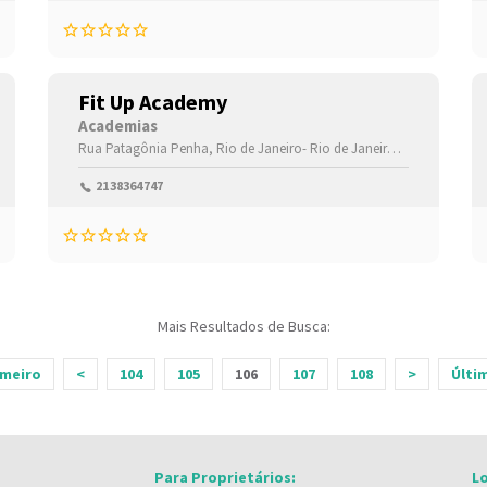
Fit Up Academy
Academias
Rua Patagônia
Penha,
Rio de Janeiro-
Rio de Janeiro(RJ)
,21020320
2138364747
Mais Resultados de Busca:
imeiro
<
104
105
106
107
108
>
Últim
Para Proprietários:
Lo