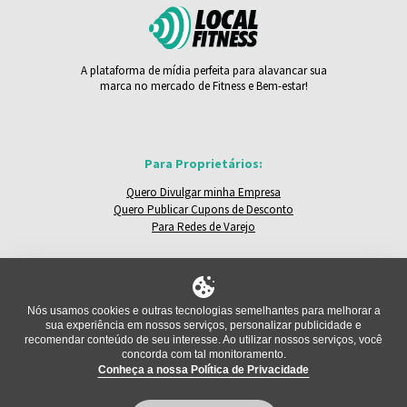
A plataforma de mídia perfeita para alavancar sua
marca no mercado de Fitness e Bem-estar!
Para Proprietários:
Quero Divulgar minha Empresa
Quero Publicar Cupons de Desconto
Para Redes de Varejo
LocalFitness:
Locais e Empresas
Nós usamos cookies e outras tecnologias semelhantes para melhorar a
Trocar de Região
sua experiência em nossos serviços, personalizar publicidade e
Relatar um Problema
recomendar conteúdo de seu interesse. Ao utilizar nossos serviços, você
concorda com tal monitoramento.
Conheça a nossa Política de Privacidade