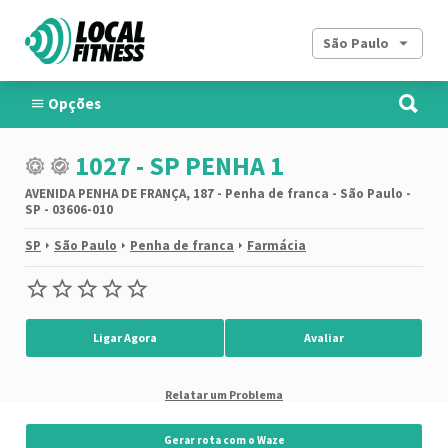
São Paulo
Opções
1027 - SP PENHA 1
AVENIDA PENHA DE FRANÇA, 187 - Penha de franca - São Paulo -
SP - 03606-010
SP
São Paulo
Penha de franca
Farmácia
Ligar Agora
Avaliar
Relatar um Problema
Gerar rota com o Waze