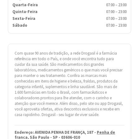
Quarta-Feira
07:00
–
23:00
Quinta-Feira
07:00
–
23:00
Sexta-Feira
07:00
–
23:00
Sábado
07:00
–
23:00
Com quase 90 anos de tradição, a rede Drogasil é a farmácia
referência em todo o País, e onde você encontra tudo para
cuidar da sua saúde. São medicamentos dos grandes
laboratórios, medicamentos genéricos o que mais você precisar
para manter o seu tratamento. Confira as marcas mais
conhecidas em itens de higiene e beleza, fraldas, produtos da
categoria infantil, suplementos e linha saudável. São mais de
1.600 farmácias em todo o Brasil, com farmacêuticos e
colaboradores prontos para lhe atender, com o carinho e
atenção que você merece. Além disso, pelo site ou app Drogasil,
você aproveita ofertas, ativa descontos exclusivos e recebe em
casa rapidinho. Drogasil ­- seu lugar de viver saúde.
Endereço: AVENIDA PENHA DE FRANÇA, 187 -
Penha de
franca
,
São Paulo
-
SP
- 03606-010