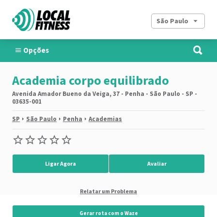
São Paulo
Opções
Academia corpo equilibrado
Avenida Amador Bueno da Veiga, 37 - Penha - São Paulo - SP -
03635-001
SP
São Paulo
Penha
Academias
Ligar Agora
Avaliar
Relatar um Problema
Gerar rota com o Waze