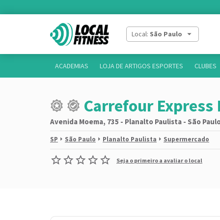
Local:
São Paulo
ACADEMIAS
LOJA DE ARTIGOS ESPORTES
CLUBES
Carrefour Expres
Avenida Moema, 735 - Planalto Paulista - São Paulo
SP
São Paulo
Planalto Paulista
Supermercado
Seja o primeiro a avaliar o local