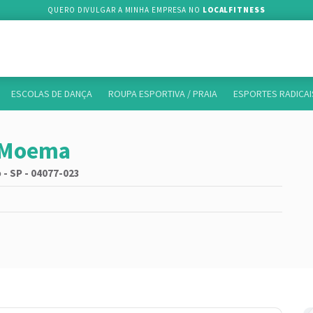
QUERO DIVULGAR A MINHA EMPRESA NO
LOCALFITNESS
ESCOLAS DE DANÇA
ROUPA ESPORTIVA / PRAIA
ESPORTES RADICAI
s Moema
 - SP - 04077-023