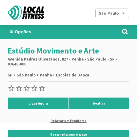
São Paulo
Opções
Estúdio Movimento e Arte
Avenida Padres Olivetanos, 827 - Penha - São Paulo - SP -
03648-000
SP
São Paulo
Penha
Escolas de Dança
Ligar Agora
Avaliar
Relatar um Problema
Gerar rota com o Waze