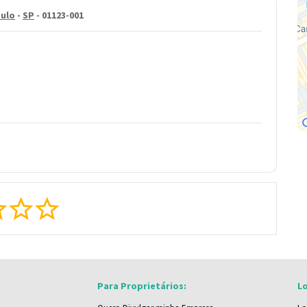
ulo
-
SP
- 01123-001
Para Proprietários:
Lo