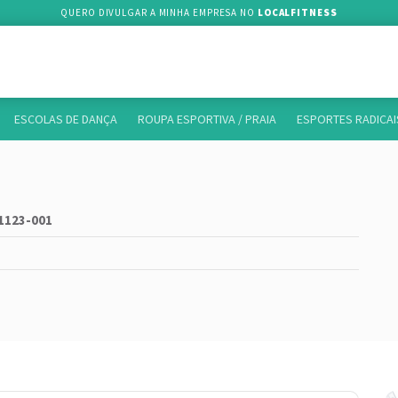
QUERO DIVULGAR A MINHA EMPRESA NO
LOCALFITNESS
ESCOLAS DE DANÇA
ROUPA ESPORTIVA / PRAIA
ESPORTES RADICAI
01123-001