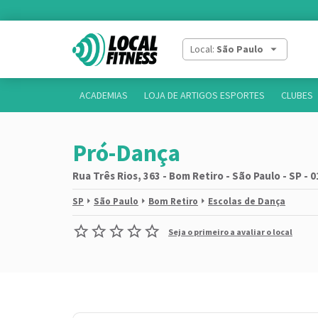
Local:
São Paulo
ACADEMIAS
LOJA DE ARTIGOS ESPORTES
CLUBES
Pró-Dança
Rua Três Rios, 363 - Bom Retiro - São Paulo - SP - 
SP
São Paulo
Bom Retiro
Escolas de Dança
Seja o primeiro a avaliar o local