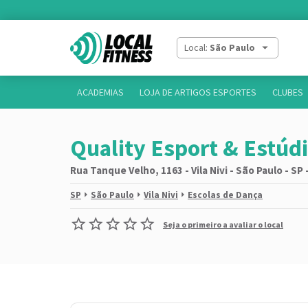
Local:
São Paulo
ACADEMIAS
LOJA DE ARTIGOS ESPORTES
CLUBES
Quality Esport & Estúd
Rua Tanque Velho, 1163 - Vila Nivi - São Paulo - SP
SP
São Paulo
Vila Nivi
Escolas de Dança
Seja o primeiro a avaliar o local