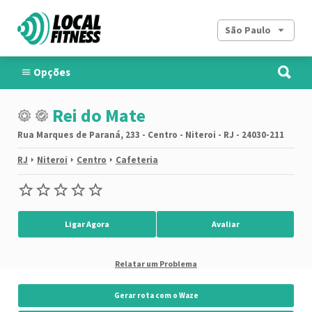
São Paulo
Opções
Rei do Mate
Rua Marques de Paraná, 233 - Centro - Niteroi - RJ - 24030-211
RJ
Niteroi
Centro
Cafeteria
Ligar Agora
Avaliar
Relatar um Problema
Gerar rota com o Waze