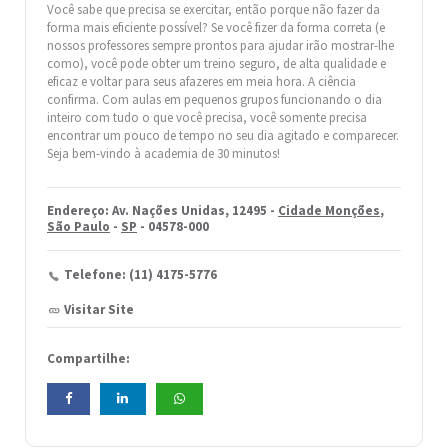
Você sabe que precisa se exercitar, então porque não fazer da
forma mais eficiente possível? Se você fizer da forma correta (e
nossos professores sempre prontos para ajudar irão mostrar-lhe
como), você pode obter um treino seguro, de alta qualidade e
eficaz e voltar para seus afazeres em meia hora. A ciência
confirma. Com aulas em pequenos grupos funcionando o dia
inteiro com tudo o que você precisa, você somente precisa
encontrar um pouco de tempo no seu dia agitado e comparecer.
Seja bem-vindo à academia de 30 minutos!
Endereço: Av. Nações Unidas, 12495 -
Cidade Monções
,
São Paulo
-
SP
- 04578-000
Telefone: (11) 4175-5776
Visitar Site
Compartilhe: