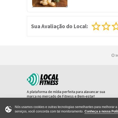
Sua Avaliação do Local:
In
A plataforma de mídia perfeita para alavancar sua
marca no mercado de Fitness e Bem-estar!
Nós usamos cookies e outras tecnologias semelhantes para melhorar a s
serviços, você concorda com tal monitoramento.
Conheça a nossa Polít
Copyright LocalFitness © 2026. All Rights Reserved.