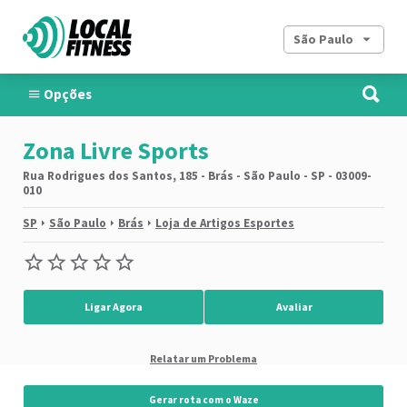
São Paulo
Opções
Zona Livre Sports
Rua Rodrigues dos Santos, 185 - Brás - São Paulo - SP - 03009-
010
SP
São Paulo
Brás
Loja de Artigos Esportes
Ligar Agora
Avaliar
Relatar um Problema
Gerar rota com o Waze