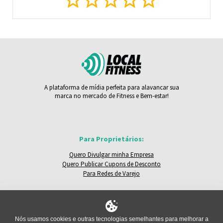
A plataforma de mídia perfeita para alavancar sua
marca no mercado de Fitness e Bem-estar!
Para Proprietários:
Quero Divulgar minha Empresa
Quero Publicar Cupons de Desconto
Para Redes de Varejo
LocalFitness:
Locais e Empresas
Nós usamos cookies e outras tecnologias semelhantes para melhorar a